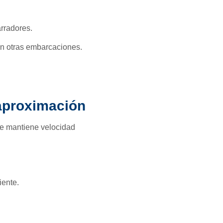
rradores.
on otras embarcaciones.
 aproximación
 se mantiene velocidad
iente.