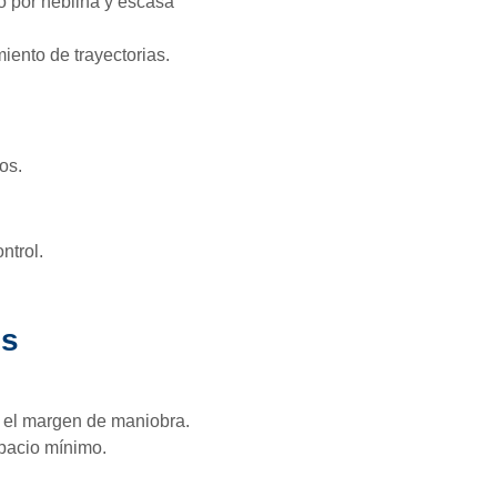
ó por neblina y escasa
miento de trayectorias.
os.
ntrol.
es
o el margen de maniobra.
pacio mínimo.