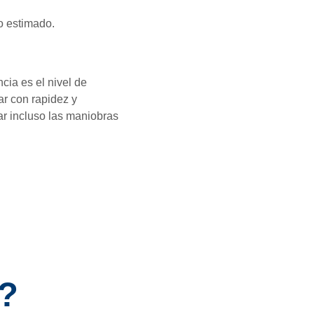
po estimado.
cia es el nivel de
ar con rapidez y
ar incluso las maniobras
s?