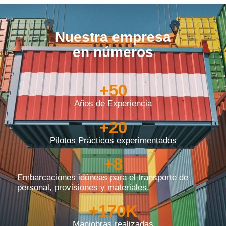
Nuestra empresa
en números
+
50
Años de Experiencia
+
20
Pilotos Prácticos experimentados
+
8
Embarcaciones idóneas para el transporte de
personal, provisiones y materiales.
+
170
K
Maniobras realizadas