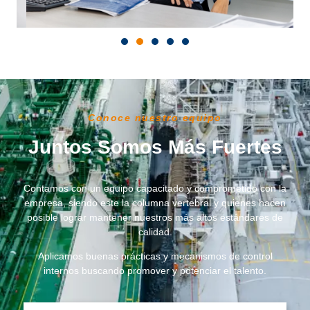
Conoce nuestro equipo
Juntos Somos Más Fuertes
Contamos con un equipo capacitado y comprometido con la
empresa, siendo este la columna vertebral y quienes hacen
posible lograr mantener nuestros más altos estándares de
calidad.
Aplicamos buenas prácticas y mecanismos de control
internos buscando promover y potenciar el talento.