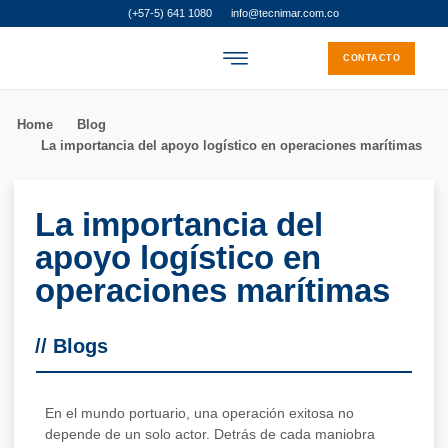
(+57-5) 641 1080
info@tecnimar.com.co
CONTACTO
SOBRE NOSOTROS
DONDE ESTAMOS
TRABAJA CON NOSOTROS
Home
Blog
La importancia del apoyo logístico en operaciones marítimas
La importancia del
apoyo logístico en
operaciones marítimas
//
Blogs
En el mundo portuario, una operación exitosa no
depende de un solo actor. Detrás de cada maniobra