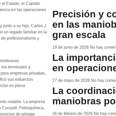
 el Estado, el Capitán
iencia en las operaciones
Precisión y c
en las maniob
 junto a su hijo, Carlos J.
gran escala
n un legado familiar en la
s de profesionalismo y
19 de junio de 2026
No hay comen
La importanci
olombianos
en operacion
 los terminales y
s para empresas privadas,
ficó sus esfuerzos
27 de mayo de 2026
No hay comen
ector en plena
La coordinaci
maniobras po
iento notable. La empresa
o Conastil, Petroquímica,
26 de febrero de 2026
No hay com
ervicios de pilotaje