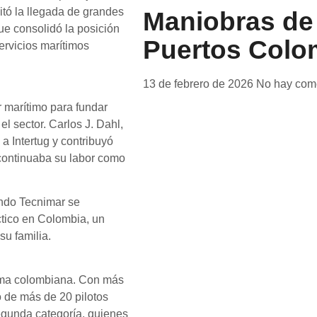
litó la llegada de grandes
Maniobras de
e consolidó la posición
Puertos Colo
rvicios marítimos
13 de febrero de 2026
No hay com
r marítimo para fundar
l sector. Carlos J. Dahl,
a Intertug y contribuyó
continuaba su labor como
ando Tecnimar se
ctico en Colombia, un
su familia.
tima colombiana. Con más
o
de más de 20
pilotos
segunda categoría, quienes