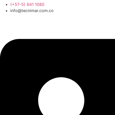
Ir
(+57-5) 641 1080
al
info@tecnimar.com.co
contenido